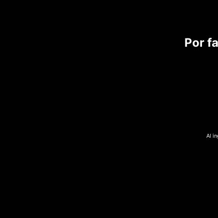
Por f
Al i