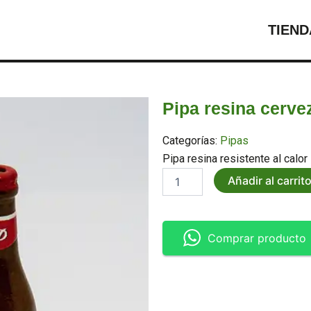
TIEND
Pipa resina cerve
Categorías:
Pipas
Pipa resina resistente al cal
Pipa
Añadir al carrit
resina
cerveza
cantidad
Comprar producto