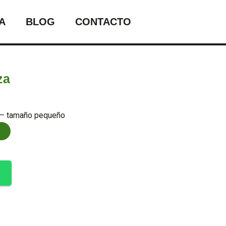
A
BLOG
CONTACTO
za
or – tamaño pequeño
o